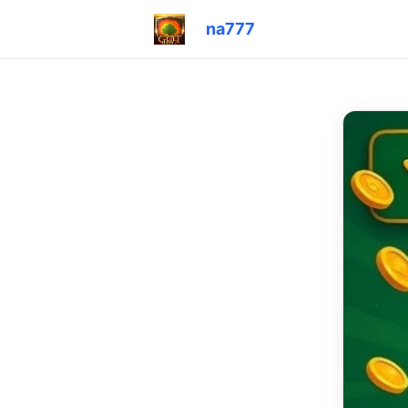
na777