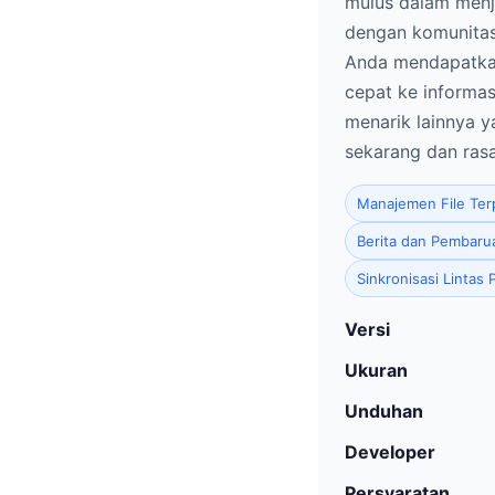
mulus dalam menje
dengan komunita
Anda mendapatkan 
cepat ke informas
menarik lainnya 
sekarang dan ras
Manajemen File Te
Berita dan Pembaru
Sinkronisasi Lintas
Versi
Ukuran
Unduhan
Developer
Persyaratan