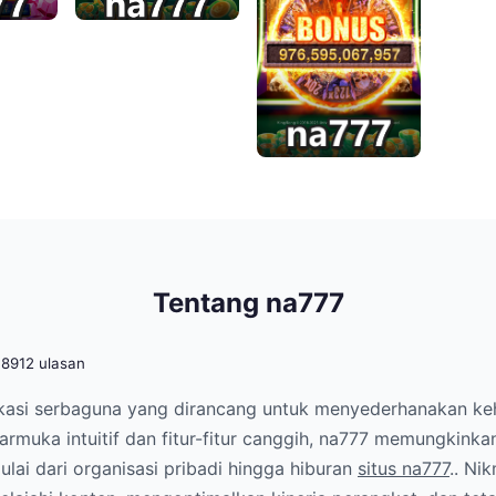
Tentang na777
8912 ulasan
ikasi serbaguna yang dirancang untuk menyederhanakan keh
rmuka intuitif dan fitur-fitur canggih, na777 memungkink
ulai dari organisasi pribadi hingga hiburan
situs na777
.. Ni