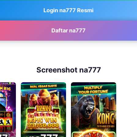
Login na777 Resmi
Daftar na777
Screenshot na777