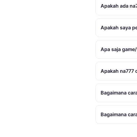
Apakah ada na7
Apakah saya p
Apa saja game/f
Apakah na777 c
Bagaimana car
Bagaimana car