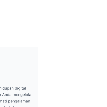
idupan digital
an Anda mengelola
kmati pengalaman