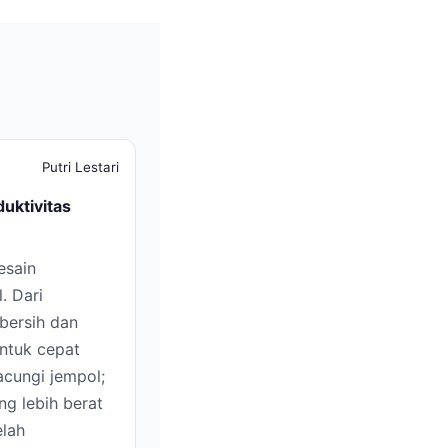
Putri Lestari
uktivitas
esain
. Dari
bersih dan
ntuk cepat
acungi jempol;
g lebih berat
elah